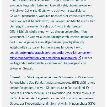
zugrunde liegenden Taten um Gewalt geht, die mit sexuellen
Mitteln verübt wird. Häufig wird auch von „sexualisierter
Gewalt“ gesprochen, wodurch noch stärker verdeutlicht wird,
dass Sexualität benutzt wird, um Gewalt und Macht auszuüben.
Der Begriff „sexueller Missbrauch“ wird in der breiten
Öffentlichkeit häufig synonym zu diesen beiden Begriffen
verwendet. Er kommt auch im Strafgesetzbuch vor und meint
dort – im Gegensatz zum allgemeinen Sprachgebrauch –
lediglich die strafbaren Formen sexueller Gewalt (vgl.
beauftragter-missbrauch.de/praevention/was-ist-sexueller-
missbrauch/definition-von-sexuellem-missbrauch
). In der
vorliegenden Arbeitshilfe sprechen wir überwiegend von
sexueller Gewalt.
3
Gesetz zur Stärkung eines aktiven Schutzes von Kindern und
Jugendlichen. Das Bundeskinderschutzgesetz (BKiSchG) regelt
den umfassenden, aktiven Kinderschutz in Deutschland. Es
basiert auf den beiden Säulen Prävention und Intervention. Das
BKiSchG ist ein Artikelgesetz; es besteht u. a. aus dem neuen
Gesetz zur Kooperation und Information im Kinderschutz (KKG)