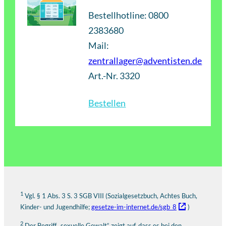
Bestellhotline: 0800
2383680
Mail:
zentrallager@adventisten.de
Art.-Nr. 3320
Bestellen
1
Vgl. § 1 Abs. 3 S. 3 SGB VIII (Sozialgesetzbuch, Achtes Buch,
Kinder- und Jugendhilfe;
gesetze-im-internet.de/sgb_8
)
2
Der Begriff „sexuelle Gewalt“ zeigt auf, dass es bei den